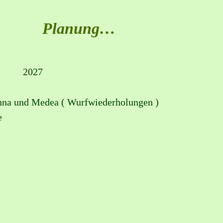
Planung…
            2027
nna und Medea ( Wurfwiederholungen )
e